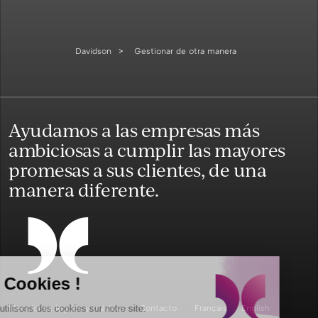
Davidson
Gestionar de otra manera
Ayudamos a las empresas más
ambiciosas a cumplir las mayores
promesas a sus clientes, de una
manera diferente.
les Cookies !
Menciones legales y créditos
Contacto
Français
English
Nous utilisons des cookies sur notre site.